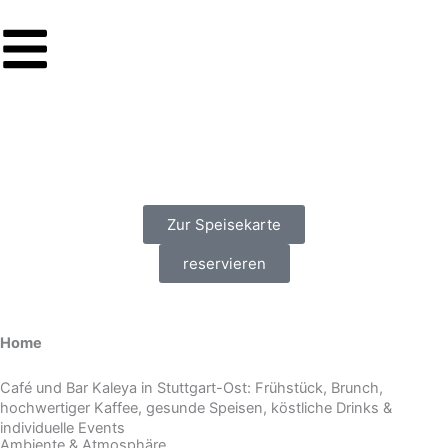
Zum
Inhalt
springen
Zur Speisekarte
reservieren
Home
Café und Bar Kaleya in Stuttgart-Ost: Frühstück, Brunch,
hochwertiger Kaffee, gesunde Speisen, köstliche Drinks &
individuelle Events
Ambiente & Atmosphäre