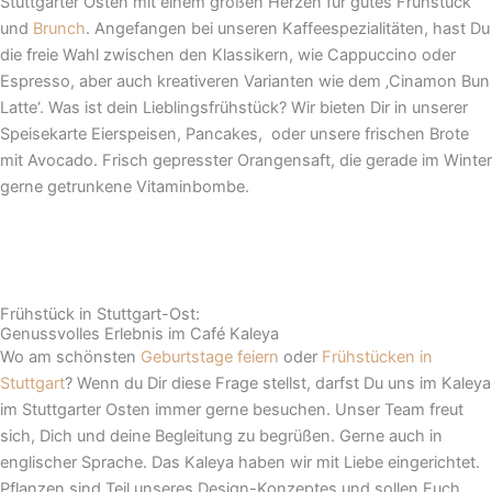
Stuttgarter Osten mit einem großen Herzen für gutes Frühstück
und
Brunch
. Angefangen bei unseren Kaffeespezialitäten, hast Du
die freie Wahl zwischen den Klassikern, wie Cappuccino oder
Espresso, aber auch kreativeren Varianten wie dem ‚Cinamon Bun
Latte‘. Was ist dein Lieblingsfrühstück? Wir bieten Dir in unserer
Speisekarte Eierspeisen, Pancakes, oder unsere frischen Brote
mit Avocado. Frisch gepresster Orangensaft, die gerade im Winter
gerne getrunkene Vitaminbombe.
Frühstück in Stuttgart-Ost:
Genussvolles Erlebnis im Café Kaleya
Wo am schönsten
Geburtstage feiern
oder
Frühstücken in
Stuttgart
? Wenn du Dir diese Frage stellst, darfst Du uns im Kaleya
im Stuttgarter Osten immer gerne besuchen. Unser Team freut
sich, Dich und deine Begleitung zu begrüßen. Gerne auch in
englischer Sprache. Das Kaleya haben wir mit Liebe eingerichtet.
Pflanzen sind Teil unseres Design-Konzeptes und sollen Euch